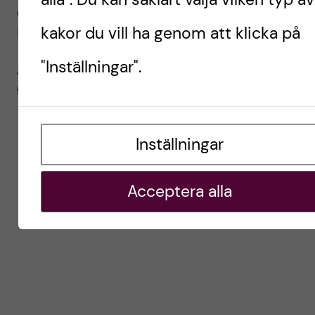
Centrumet ska även förmedla kunskap och
kakor du vill ha genom att klicka på
information om äldres orala hälsa.
"Inställningar".
ACT är en del av
Styrgruppen KI/SLL för
odontologisk forskning.
Inställningar
Acceptera alla