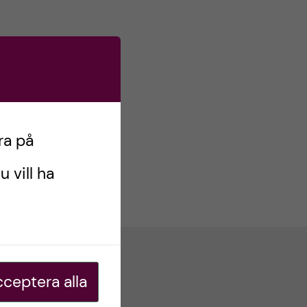
 Inger
tt
ra på
u vill ha
Kontakt
ceptera alla
Besöksadress