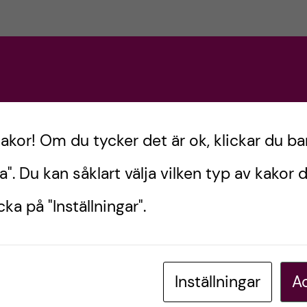
n nr. 3 2017, Tema: Gerodonti. Författarna Pia Skott och
e tandvårdskontakter bland våra äldre och vikten av a
de blir sköra.
kakor! Om du tycker det är ok, klickar du ba
 I. Mind the gap – förlora inte din äldre patient.
a". Du kan såklart välja vilken typ av kakor d
:54-61
ka på "Inställningar".
Inställningar
Ac