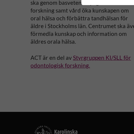
ska genom basvetenskaplig och klinisk
forskning samt vård öka kunskapen om
å
oral hälsa och förbättra tandhälsan för
l
äldre i Stockholms län. Centrumet ska äv
förmedla kunskap och information om
l
äldres orala hälsa.
e
ACT är en del av
Styrgruppen KI/SLL för
odontologisk forskning.
t