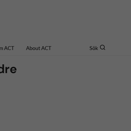
m ACT
About ACT
Sök
dre