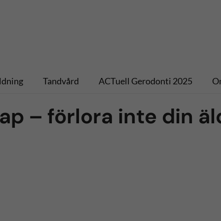
ldning
Tandvård
ACTuell Gerodonti 2025
O
p – förlora inte din äl