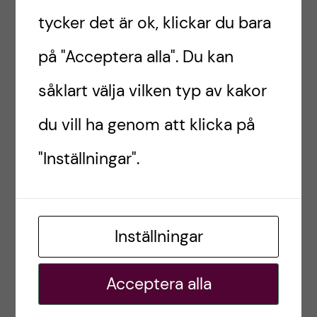
Akademiskt Centrum för Äldretandvård ska
tycker det är ok, klickar du bara
å
genom basvetenskaplig och klinisk forskning
samt vård öka kunskapen om oral hälsa och
på "Acceptera alla". Du kan
l
förbättra tandhälsan för äldre i Stockholms län.
såklart välja vilken typ av kakor
Centrumet ska även förmedla kunskap och
l
information om äldres orala hälsa.
du vill ha genom att klicka på
e
ACT är en del av
Styrgruppen KI/SLL för
"Inställningar".
t
odontologisk forskning.
Inställningar
Acceptera alla