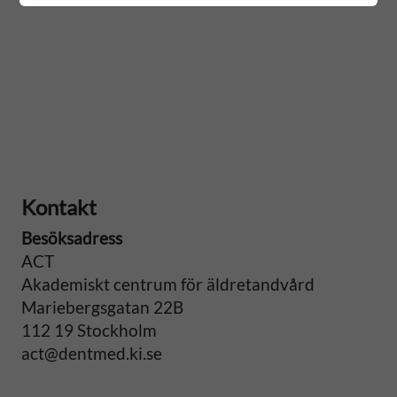
Kontakt
Besöksadress
ACT
Akademiskt centrum för äldretandvård
Mariebergsgatan 22B
112 19 Stockholm
act@dentmed.ki.se