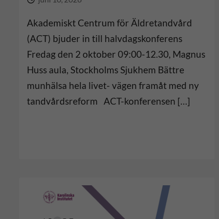
å
Akademiskt Centrum för Äldretandvård
(ACT) bjuder in till halvdagskonferens
l
Fredag den 2 oktober 09:00-12.30, Magnus
l
Huss aula, Stockholms Sjukhem Bättre
munhälsa hela livet- vägen framåt med ny
e
tandvårdsreform ACT-konferensen […]
t