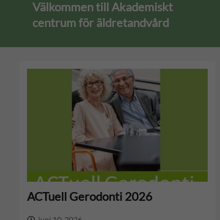
h
Välkommen till Akademiskt
y
l
v
centrum för äldretandvård
t
u
å
v
r
u
d
d
i
n
n
e
ACTuell Gerodonti 2026
h
juni 10, 2026