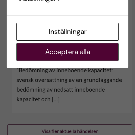
hälsa och tandvårdens roll i
riskbedömning
januari 7, 2026
Inställningar
Jesper Dalum har fått 1,5 miljoner i
Acceptera alla
forskningsbidrag från Styrgruppen för
odontologisk forskning SOF. Projektet
”Bedömning av inneboende kapacitet:
svensk översättning av en grundläggande
bedömning av nedsatt inneboende
kapacitet och […]
Visa fler aktuella händelser